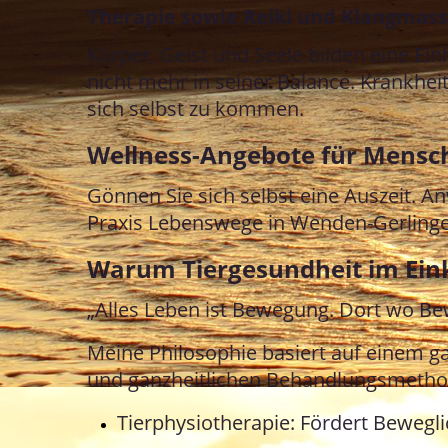
Therapie sowie Reiki und Klangmass
Körper, Geist und Seele bilden eine Ei
nicht mehr in seiner Balance. Krankheit
sich selbst zu kommen.
Wellness-Angebote für Mensc
Gönnen Sie sich selbst eine Auszeit.
Praxis Lebenswege in Wenden-Gerlinge
Warum Tiergesundheit im Ein
„Alles Leben ist Bewegung. Dort wo Bewe
Meine Philosophie basiert auf einem g
und ganzheitlichen Behandlungsmethode
Tierphysiotherapie: Fördert Bewegl