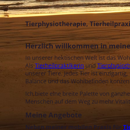
Tierphysiothe
rapie, Tierheilpra
Herzlich willkommen in meine
In unserer hektischen Welt ist das Woh
Als
Tierheilpraktikerin
und
Tierphysiot
unserer Tiere. Jedes Tier ist einzigartig
Balance und das Wohlbefinden konzent
Ich biete eine breite Palette von ganzh
Menschen auf dem Weg zu mehr Vitalitä
Meine Angebote
Neben meiner mobilen Praxis für
Ti