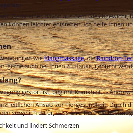
age an.
nheit. Gerät eines davon aus dem Gleichgewicht, 
en können leichter entstehen. Ich helfe Ihnen un
hen
 Anwendungen wie
Klangmassage
, die
Raindrop-Te
n, gerne auch bei Ihnen zu Hause, gebucht werd
klang?
gung gestört ist, beginnt Krankheit." - Andrew T
anzheitlichen Ansatz zur Tiergesundheit. Durch d
n sorge ich dafür, dass Ihre Tiere die bestmögl
ichkeit und lindert Schmerzen