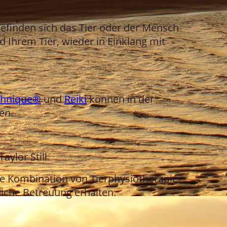
befinden sich das Tier oder der Mensch
d Ihrem Tier, wieder in Einklang mit
chnique®
und
Reiki
können in der
en.
aylor Still
ie Kombination von Tierphysiotherapie
iche Betreuung erhalten.