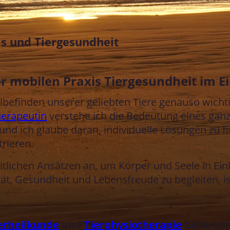
xis und Tiergesundheit
r mobilen Praxis Tiergesundheit im E
lbefinden unserer geliebten Tiere genauso wichti
herapeutin
verstehe ich die Bedeutung eines ganz
, und ich glaube daran, individuelle Lösungen zu fi
rieren.
eitlichen Ansätzen an, um Körper und Seele in Ei
t, Gesundheit und Lebensfreude zu begleiten, i
erheilkunde
und
Tierphysiotherapie
biete ich