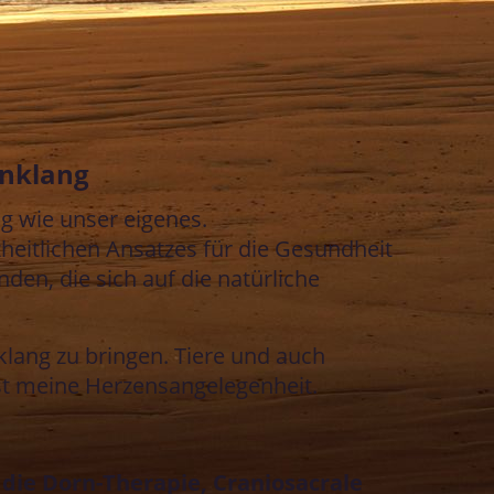
inklang
g wie unser eigenes.
heitlichen Ansatzes für die Gesundheit
nden, die sich auf die natürliche
nklang zu bringen. Tiere und auch
st meine Herzensangelegenheit.
 die Dorn-Therapie, Craniosacrale